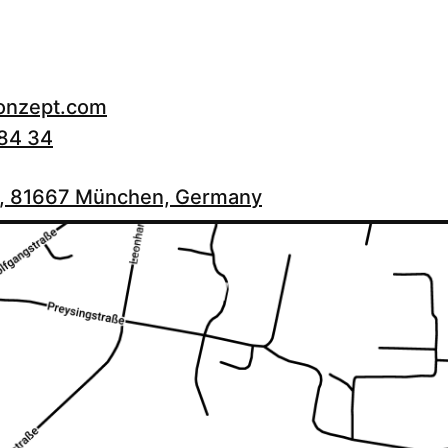
konzept.com
 84 34
 3, 81667 München, Germany